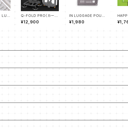
T LUG
Q-FOLD PRO（カート
IN LUGGAGE POUC
HAPP
AG
＋ボックス＋フタ＋ロー
H LAUNDRY
LD P
¥12,900
¥1,980
¥1,7
プの４点セット）
ER