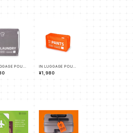
UGGAGE POUC
IN LUGGAGE POUC
UNDRY
H PANTS
80
¥1,980