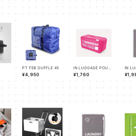
PT FEB DUFFLE 45
IN LUGGAGE POUC
IN L
H UNDERWEAR
H LA
¥4,950
¥1,760
¥1,9