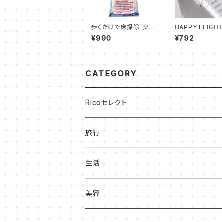
歩くだけで床掃除『楽り
HAPPY FLIGH
んシート』
GAGE NAME T
¥990
¥792
CATEGORY
Ricoセレクト
旅行
生活
収納
美容